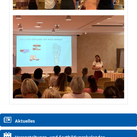
Navigation
Aktuelles
überspringen