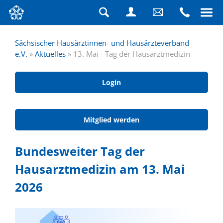
Navigation
überspringen
Suche
Login
Schreiben
Rufen
Sie
Sie
Sächsischer Hausärztinnen- und Hausärzteverband
e.V.
»
Aktuelles
»
13. Mai - Tag der Hausarztmedizin
uns
uns
eine
an
Nachricht
Login
Mitglied werden
Bundesweiter Tag der
Hausarztmedizin am 13. Mai
2026