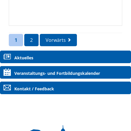
1
2
Vorwärts
Navigation
Aktuelles
überspringen
Veranstaltungs- und Fortbildungskalender
Kontakt / Feedback