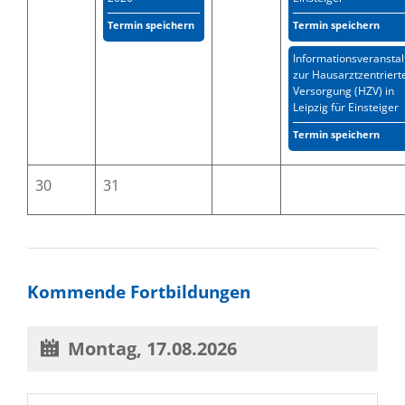
Termin speichern
Termin speichern
Informationsveransta
zur Hausarztzentriert
Versorgung (HZV) in
Leipzig für Einsteiger
Termin speichern
30
31
Kommende Fortbildungen
Montag,
17.08.2026