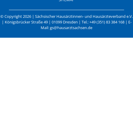
© Copyright 2026 | Sächsischer Hausärztinnen- und Hausärzteverband e.V.
| Königsbrücker Straße 49 | 01099 Dresden | Tel.: +49 (351) 83 384 168 | E-
Mail: gs@hausarztsachsen.de