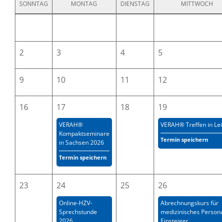
SONNTAG
MONTAG
DIENSTAG
MITTWOCH
2
3
4
5
9
10
11
12
16
17
18
19
VERAH®
VERAH® Treffen in Lei
Kompaktseminare
Termin speichern
in Sachsen 2026
Termin speichern
23
24
25
26
Online-HZV-
Abrechnungskurs für
Sprechstunde
medizinisches Persona
2026
Einsteiger