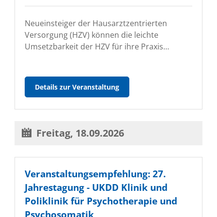
Neueinsteiger der Hausarztzentrierten
Versorgung (HZV) können die leichte
Umsetzbarkeit der HZV für ihre Praxis…
Informationsveranstaltung
Details zur Veranstaltung
zur
Hausarztzentrierten
Versorgung
(HZV)
Freitag,
18.09.2026
in
Chemnitz
für
Einsteiger
Veranstaltungsempfehlung: 27.
Jahrestagung - UKDD Klinik und
Poliklinik für Psychotherapie und
Psychosomatik