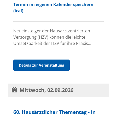
Termin im eigenen Kalender speichern
(ical)
Neueinsteiger der Hausarztzentrierten
Versorgung (HZV) können die leichte
Umsetzbarkeit der HZV für ihre Praxis…
Informationsveranstaltung
Details zur Veranstaltung
zur
Hausarztzentrierten
Versorgung
(HZV)
Mittwoch,
02.09.2026
in
Leipzig
für
Einsteiger
60. Hausärztlicher Thementag - in