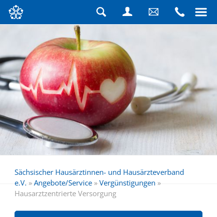
Navigation
überspringen
Suche
Login
Schreiben
Rufen
Sie
Sie
uns
uns
eine
an
Nachricht
Sächsischer Hausärztinnen- und Hausärzteverband
e.V.
»
Angebote/Service
»
Vergünstigungen
»
Hausarztzentrierte Versorgung