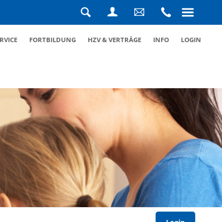
Navigation
überspringen
Suche
Login
Schreiben
Rufen
RVICE
FORTBILDUNG
HZV & VERTRÄGE
INFO
LOGIN
Sie
Sie
uns
uns
eine
an
Nachricht