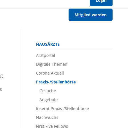
Login
Mitglied werden
Navigation
HAUSÄRZTE
überspringen
Arztportal
Digitale Themen
Corona Aktuell
rg
Praxis-/Stellenbörse
s
Gesuche
Angebote
Inserat Praxis-/Stellenbörse
Nachwuchs
First Five Fellows