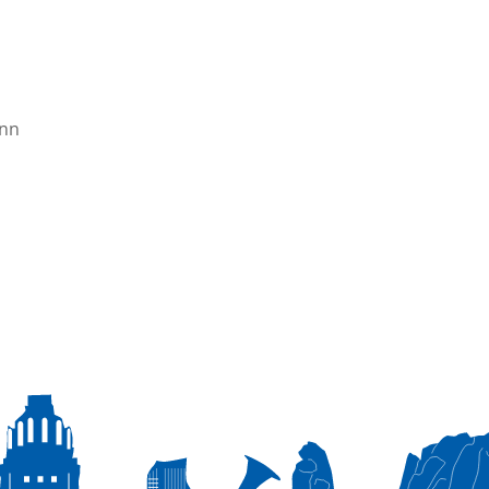
enn
d