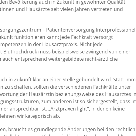
nden Bevölkerung auch in Zukunft in gewohnter Qualität
ztinnen und Hausärzte seit vielen Jahren vertreten und
sorgungszentrum – Patientenversorgung Interprofessionell
Zukunft funktionieren kann: Jede Fachkraft versorgt
ompetenzen in der Hausarztpraxis. Nicht jede
mit Bluthochdruck muss beispielsweise zwingend von einer
 auch entsprechend weitergebildete nicht-ärztliche
ch in Zukunft klar an einer Stelle gebündelt wird. Statt imm
n zu schaffen, sollten die verschiedenen Fachkräfte unter
wortung der Hausärztin beziehungsweise des Hausarztes i
gungsstrukturen, zum anderen ist so sichergestellt, dass i
er ansprechbar ist. „Arztpraxen light“, in denen keine
lehnen wir kategorisch ab.
en, braucht es grundlegende Änderungen bei den rechtlic