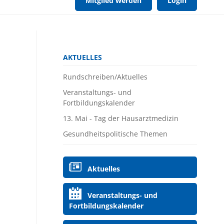
Mitglied werden
Login
Navigation
AKTUELLES
überspringen
Rundschreiben/Aktuelles
Veranstaltungs- und
Fortbildungskalender
13. Mai - Tag der Hausarztmedizin
Gesundheitspolitische Themen
Navigation
Aktuelles
überspringen
Veranstaltungs- und
Fortbildungskalender