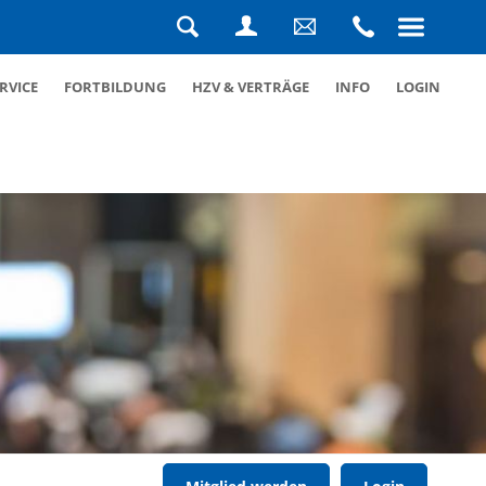
Navigation
überspringen
Suche
Login
Schreiben
Rufen
RVICE
FORTBILDUNG
HZV & VERTRÄGE
INFO
LOGIN
Sie
Sie
uns
uns
eine
an
Nachricht