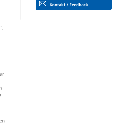
Kontakt / Feedback
“,
er
m
m
hen