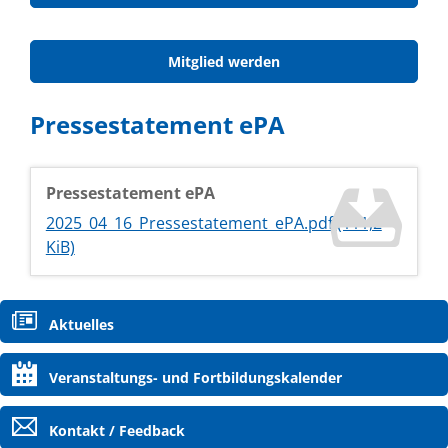
Mitglied werden
Pressestatement ePA
Pressestatement ePA
2025_04_16_Pressestatement_ePA.pdf
(111,2
KiB)
Navigation
Aktuelles
überspringen
Veranstaltungs- und Fortbildungskalender
Kontakt / Feedback