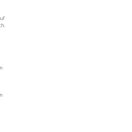
uf
ch.
en
en