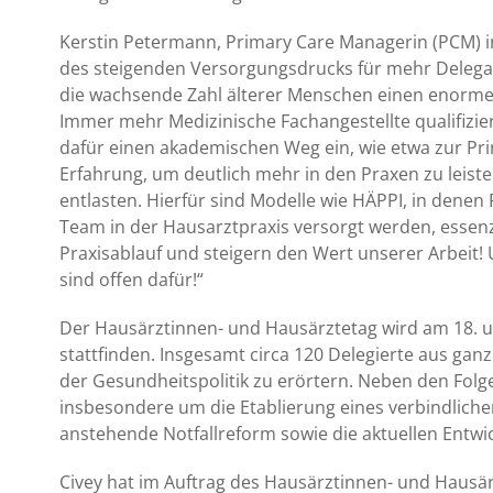
Kerstin Petermann, Primary Care Managerin (PCM) in
des steigenden Versorgungsdrucks für mehr Delegati
die wachsende Zahl älterer Menschen einen enormen 
Immer mehr Medizinische Fachangestellte qualifizier
dafür einen akademischen Weg ein, wie etwa zur Pr
Erfahrung, um deutlich mehr in den Praxen zu leist
entlasten. Hierfür sind Modelle wie HÄPPI, in denen
Team in der Hausarztpraxis versorgt werden, essenzi
Praxisablauf und steigern den Wert unserer Arbeit!
sind offen dafür!“
Der Hausärztinnen- und Hausärztetag wird am 18. 
stattfinden. Insgesamt circa 120 Delegierte aus 
der Gesundheitspolitik zu erörtern. Neben den Folge
insbesondere um die Etablierung eines verbindlich
anstehende Notfallreform sowie die aktuellen Entwi
Civey hat im Auftrag des Hausärztinnen- und Haus