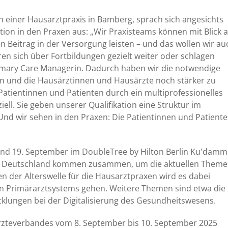
 einer Hausarztpraxis in Bamberg, sprach sich angesichts
on in den Praxen aus: „Wir Praxisteams können mit Blick a
Beitrag in der Versorgung leisten – und das wollen wir au
en sich über Fortbildungen gezielt weiter oder schlagen
imary Care Managerin. Dadurch haben wir die notwendige
en und die Hausärztinnen und Hausärzte noch stärker zu
 Patientinnen und Patienten durch ein multiprofessionelles
ell. Sie geben unserer Qualifikation eine Struktur im
 Und wir sehen in den Praxen: Die Patientinnen und Patient
und 19. September im DoubleTree by Hilton Berlin Ku'damm
ganz Deutschland kommen zusammen, um die aktuellen Them
n der Alterswelle für die Hausarztpraxen wird es dabei
en Primärarztsystems gehen. Weitere Themen sind etwa die
cklungen bei der Digitalisierung des Gesundheitswesens.
ärzteverbandes vom 8. September bis 10. September 2025