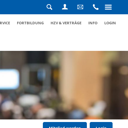
Navigation
überspringen
Suche
Login
Schreiben
Rufen
RVICE
FORTBILDUNG
HZV & VERTRÄGE
INFO
LOGIN
Sie
Sie
uns
uns
eine
an
Nachricht