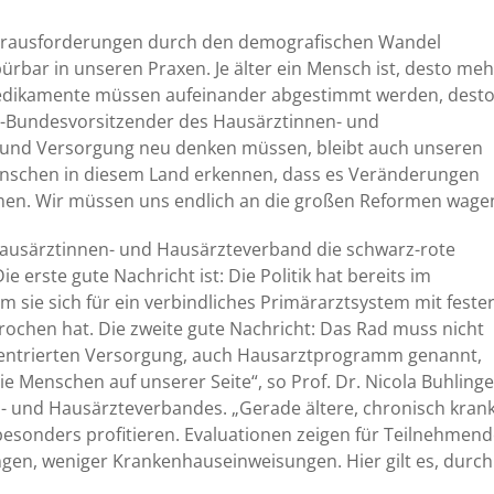
n Herausforderungen durch den demografischen Wandel
pürbar in unseren Praxen. Je älter ein Mensch ist, desto meh
Medikamente müssen aufeinander abgestimmt werden, dest
Co-Bundesvorsitzender des Hausärztinnen- und
rund Versorgung neu denken müssen, bleibt auch unseren
Menschen in diesem Land erkennen, dass es Veränderungen
rmen. Wir müssen uns endlich an die großen Reformen wagen
Hausärztinnen- und Hausärzteverband die schwarz-rote
e erste gute Nachricht ist: Die Politik hat bereits im
m sie sich für ein verbindliches Primärarztsystem mit feste
rochen hat. Die zweite gute Nachricht: Das Rad muss nicht
zentrierten Versorgung, auch Hausarztprogramm genannt,
ie Menschen auf unserer Seite“, so Prof. Dr. Nicola Buhlinge
- und Hausärzteverbandes. „Gerade ältere, chronisch kran
onders profitieren. Evaluationen zeigen für Teilnehmend
en, weniger Krankenhauseinweisungen. Hier gilt es, durch