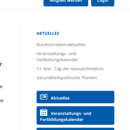
Mitglied werden
Login
Navigation
AKTUELLES
überspringen
Rundschreiben/Aktuelles
Veranstaltungs- und
Fortbildungskalender
r
13. Mai - Tag der Hausarztmedizin
Gesundheitspolitische Themen
en
Navigation
Aktuelles
es
überspringen
Veranstaltungs- und
Fortbildungskalender