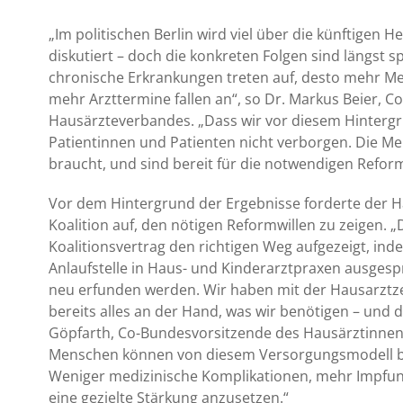
„Im politischen Berlin wird viel über die künftige
diskutiert – doch die konkreten Folgen sind längst s
chronische Erkrankungen treten auf, desto mehr 
mehr Arzttermine fallen an“, so Dr. Markus Beier, 
Hausärzteverbandes. „Dass wir vor diesem Hinterg
Patientinnen und Patienten nicht verborgen. Die 
braucht, und sind bereit für die notwendigen Refo
Vor dem Hintergrund der Ergebnisse forderte der 
Koalition auf, den nötigen Reformwillen zu zeigen. „Di
Koalitionsvertrag den richtigen Weg aufgezeigt, inde
Anlaufstelle in Haus- und Kinderarztpraxen ausgesp
neu erfunden werden. Wir haben mit der Hausarzt
bereits alles an der Hand, was wir benötigen – und d
Göpfarth, Co-Bundesvorsitzende des Hausärztinnen
Menschen können von diesem Versorgungsmodell bes
Weniger medizinische Komplikationen, mehr Impfung
eine gezielte Stärkung anzusetzen.“