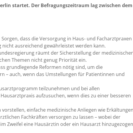
erlin startet. Der Befragungszeitraum lag zwischen dem 
h Sorgen, dass die Versorgung in Haus- und Facharztpraxen
 nicht ausreichend gewährleistet werden kann.
e Bundesregierung räumt der Sicherstellung der medizinische
chen Themen nicht genug Priorität ein.
ass grundlegende Reformen nötig sind, um die
ern – auch, wenn das Umstellungen für Patientinnen und
ausarztprogramm teilzunehmen und bei allen
 Hausarztpraxis aufzusuchen, wenn dies zu einer besseren
 vorstellen, einfache medizinische Anliegen wie Erkältunge
ztlichen Fachkräften versorgen zu lassen – wobei der
 im Zweifel eine Hausärztin oder ein Hausarzt hinzugezoge