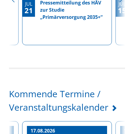
Pressemitteilung des HÄV
JUL
JUL
21
15
zur Studie
„Primärversorgung 2035+“
Kommende Termine /
Veranstaltungskalender
17.08.2026
19.0