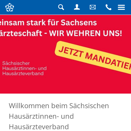
Navigation
überspringen
Suche
Login
Schreiben
Rufen
Sie
Sie
uns
uns
eine
an
Nachricht
Willkommen beim Sächsischen
Hausärztinnen- und
Hausärzteverband