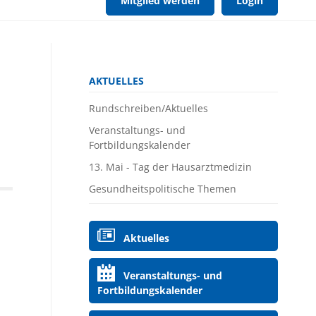
Mitglied werden
Login
Navigation
AKTUELLES
überspringen
Rundschreiben/Aktuelles
Veranstaltungs- und
Fortbildungskalender
13. Mai - Tag der Hausarztmedizin
Gesundheitspolitische Themen
Navigation
Aktuelles
überspringen
Veranstaltungs- und
Fortbildungskalender