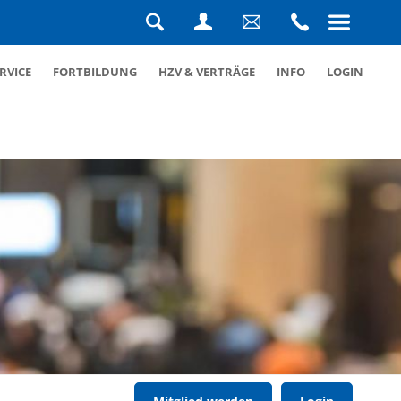
Navigation
überspringen
Suche
Login
Schreiben
Rufen
RVICE
FORTBILDUNG
HZV & VERTRÄGE
INFO
LOGIN
Sie
Sie
uns
uns
eine
an
Nachricht