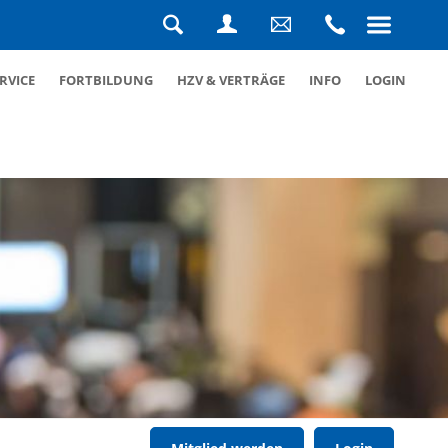
Navigation
überspringen
Suche
Login
Schreiben
Rufen
RVICE
FORTBILDUNG
HZV & VERTRÄGE
INFO
LOGIN
Sie
Sie
uns
uns
eine
an
Nachricht